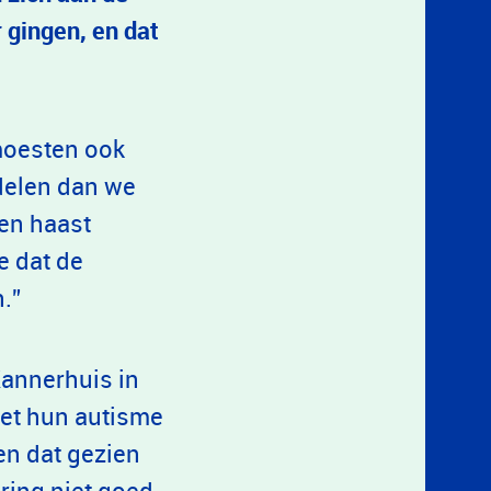
 gingen, en dat
moesten ook
delen dan we
en haast
e dat de
.”
Kannerhuis in
et hun autisme
en dat gezien
ring niet goed