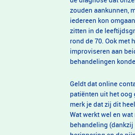
zouden aankunnen, ma
iedereen kon omgaan
zitten in de leeftijd
rond de 70. Ook met
improviseren aan beid
behandelingen konde
Geldt dat online cont
patiënten uit het oog
merk je dat zij dit h
Wat werkt wel en wat
behandeling (dankzij
herinnering en de pij