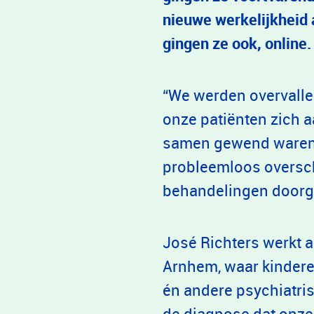
nieuwe werkelijkheid 
gingen ze ook, online
“We werden overvalle
onze patiënten zich 
samen gewend waren. 
probleemloos oversch
behandelingen doorgi
José Richters werkt a
Arnhem, waar kinder
én andere psychiatri
de diagnose dat onze 