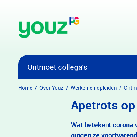
Overslaan en naar hoofdinhoud gaan
Ontmoet collega's
Home
Over Youz
Werken en opleiden
Ontmo
Apetrots op
Wat betekent corona v
gingen ze voortvarend