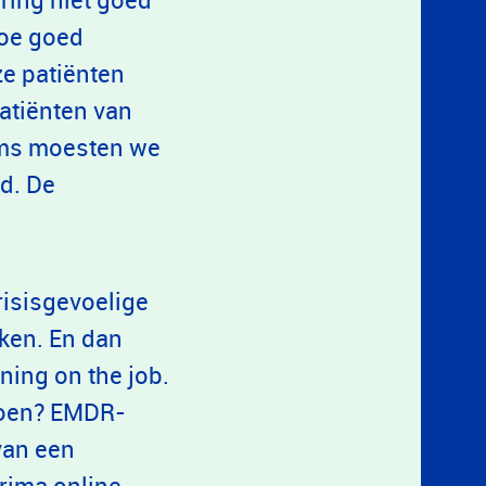
hoe goed
e patiënten
patiënten van
oms moesten we
d. De
risisgevoelige
eken. En dan
ning on the job.
 doen? EMDR-
van een
rima online,