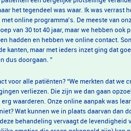
ar het tegendeel was waar. Ik was verrast 
 met online programma’s. De meeste van onz
sgroep van 30 tot 40 jaar, maar we hebben ook 
 hen hadden en hebben we online contact. S
e kanten, maar met ieders inzet ging dat goe
n dus doorgaan. ”
act voor alle patiënten? “We merkten dat we c
 gingen verliezen. Die zijn we dan gaan opzo
eel erg waarderen. Onze online aanpak was lear
 niet? Wat kunnen we in plaats daarvan dan
 deze behandeling vervaagt de levendigheid 
nlijke emoties die eraan gekoppeld zijn) kan p