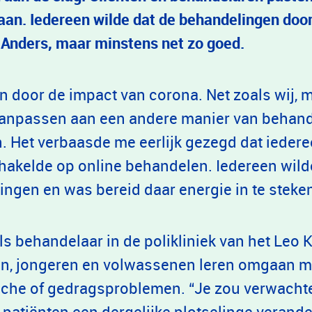
aan. Iedereen wilde dat de behandelingen door
. Anders, maar minstens net zo goed.
n door de impact van corona. Net zoals wij, 
aanpassen aan een andere manier van behan
Het verbaasde me eerlijk gezegd dat iedere
akelde op online behandelen. Iedereen wild
ngen en was bereid daar energie in te steken
ls behandelaar in de polikliniek van het Leo 
en, jongeren en volwassenen leren omgaan m
sche of gedragsproblemen. “Je zou verwacht
patiënten een dergelijke plotselinge verande