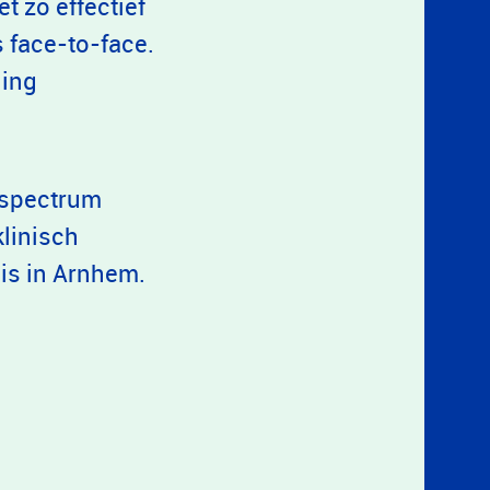
 zo effectief
 face-to-face.
ging
 spectrum
 klinisch
is in Arnhem.