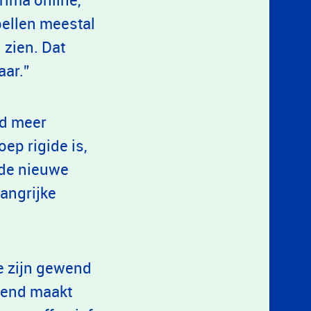
bellen meestal
 zien. Dat
aar.”
ad meer
ep rigide is,
 de nieuwe
langrijke
e zijn gewend
kend maakt