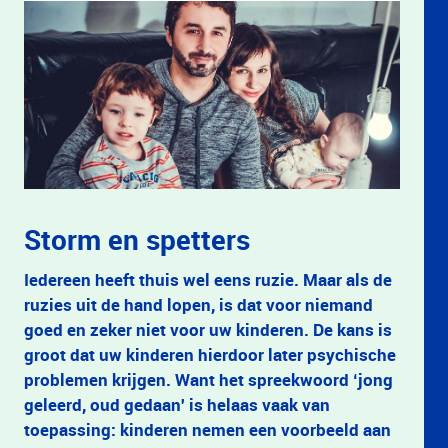
Storm en spetters
Iedereen heeft thuis wel eens ruzie. Maar als de
ruzies uit de hand lopen, is dat voor niemand
goed en zeker niet voor uw kinderen. De kans is
groot dat uw kinderen hierdoor later psychische
problemen krijgen. Want het spreekwoord ‘jong
geleerd, oud gedaan' is helaas vaak van
toepassing: kinderen nemen een voorbeeld aan