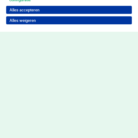
Alles accepteren
Alles weigeren
Terug naar boven
Wil je in behandeling bij Youz?
Neem contact op voor de juiste hulp
Contact