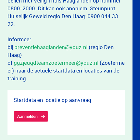
bellen met Veilig Thuis Haaglanden op nummer
0800-2000. Dit kan ook anoniem. Steunpunt
Huiselijk Geweld regio Den Haag: 0900 044 33
22.
Informeer
bij
preventiehaaglanden@youz.nl
(regio Den
Haag)
of
ggzjeugdteamzoetermeer@youz.nl
(Zoeterme
er) naar de actuele startdata en locaties van de
training.
Startdata en locatie op aanvraag
Aanmelden