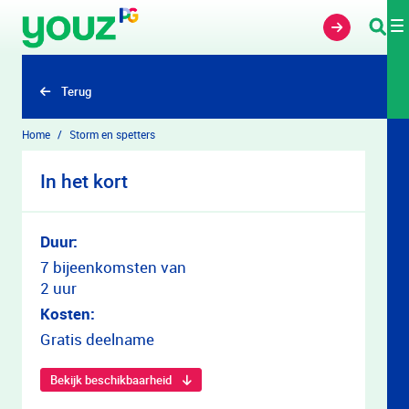
Overslaan en naar hoofdinhoud gaan
Terug
Home
Storm en spetters
In het kort
Duur:
7 bijeenkomsten van
2 uur
Kosten:
Gratis deelname
Bekijk beschikbaarheid