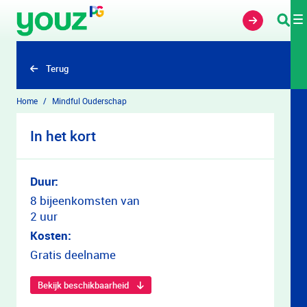
Overslaan en naar hoofdinhoud gaan
Terug
Home
Mindful Ouderschap
In het kort
Duur:
8 bijeenkomsten van
2 uur
Kosten:
Gratis deelname
Bekijk beschikbaarheid