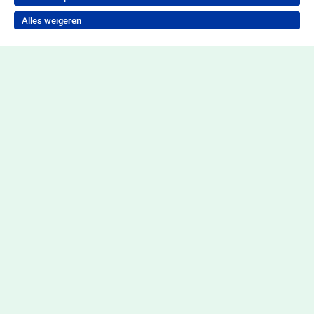
Alles weigeren
Terug naar boven
Wil je in behandeling bij Youz?
Neem contact op voor de juiste hulp
Contact