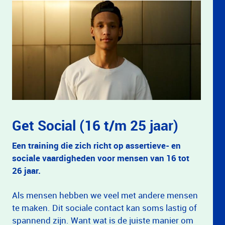
Get Social (16 t/m 25 jaar)
Een training die zich richt op assertieve- en
sociale vaardigheden voor mensen van 16 tot
26 jaar.
Als mensen hebben we veel met andere mensen
te maken. Dit sociale contact kan soms lastig of
spannend zijn. Want wat is de juiste manier om