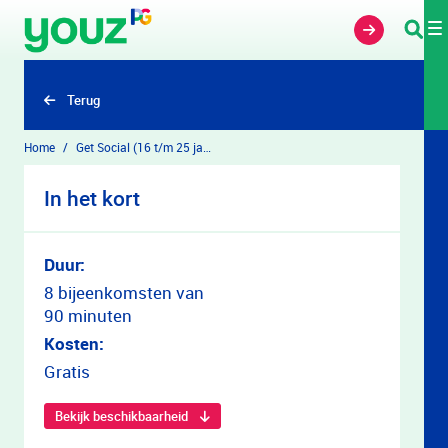
Overslaan en naar hoofdinhoud gaan
Terug
Home
Get Social (16 t/m 25 jaar)
In het kort
Duur:
8 bijeenkomsten van
90 minuten
Kosten:
Gratis
Bekijk beschikbaarheid