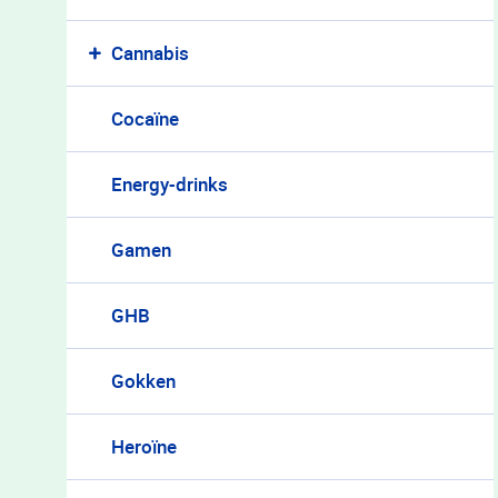
Cannabis
"Ik heb mijn verslaving onder controle!"
Cocaïne
"Mijn verslaving is elke dag een strijd"
Energy-drinks
Gamen
GHB
Gokken
Heroïne