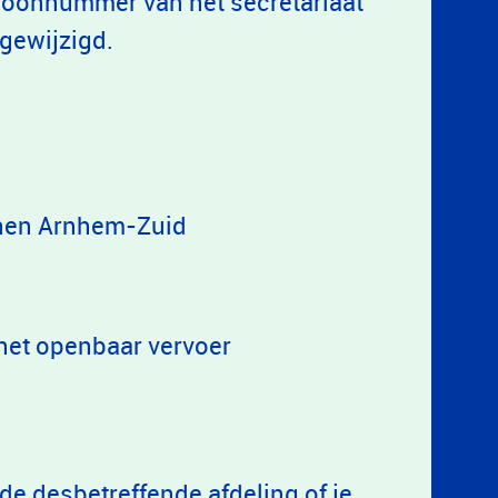
efoonnummer van het secretariaat
ngewijzigd.
nen Arnhem-Zuid
 het openbaar vervoer
de desbetreffende afdeling of je