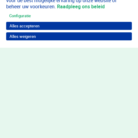
voor de best mogelijke ervaring op onze website of
beheer uw voorkeuren.
Raadpleeg ons beleid
Configuratie
Alles accepteren
Alles weigeren
Terug naar boven
Wil je in behandeling bij Youz?
Neem contact op voor de juiste hulp