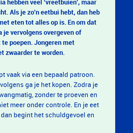
mia hebben veel ‘vreetbuien', maar
cht. Als je zo'n eetbui hebt, dan heb
et eten tot alles op is. En om dat
a je vervolgens overgeven of
t te poepen. Jongeren met
et zwaarder te worden.
pt vaak via een bepaald patroon.
ervolgens ga je het kopen. Zodra je
 dwangmatig, zonder te proeven en
niet meer onder controle. En je eet
as dan begint het schuldgevoel en