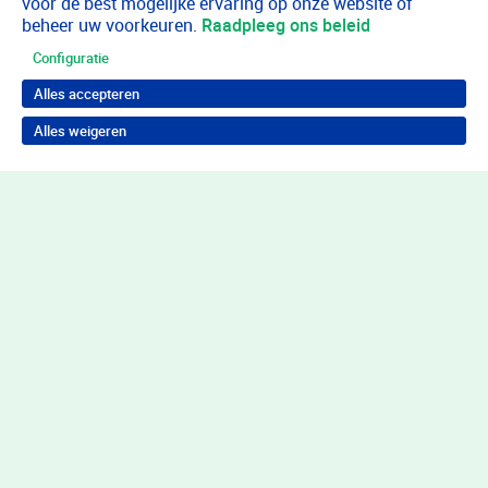
voor de best mogelijke ervaring op onze website of
beheer uw voorkeuren.
Raadpleeg ons beleid
Configuratie
Alles accepteren
Alles weigeren
Terug naar boven
Wil je in behandeling bij Youz?
Meld je dan aan via het online