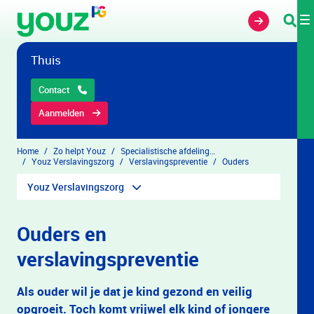
Overslaan en naar hoofdinhoud gaan
Thuis
Contact
Aanmelden
Home
Zo helpt Youz
Specialistische afdelingen
Youz Verslavingszorg
Verslavingspreventie
Ouders
Youz Verslavingszorg
Ouders en
verslavingspreventie
Als ouder wil je dat je kind gezond en veilig
opgroeit. Toch komt vrijwel elk kind of jongere