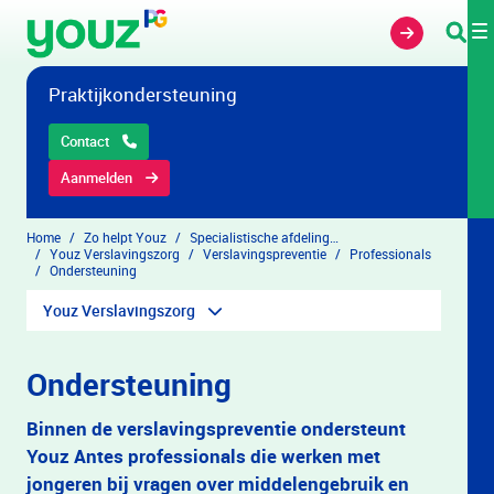
Overslaan en naar hoofdinhoud gaan
Praktijkondersteuning
Contact
Aanmelden
Home
Zo helpt Youz
Specialistische afdelingen
Youz Verslavingszorg
Verslavingspreventie
Professionals
Ondersteuning
Youz Verslavingszorg
Ondersteuning
Binnen de verslavingspreventie ondersteunt
Youz Antes professionals die werken met
jongeren bij vragen over middelengebruik en