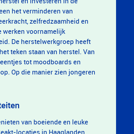
erstel en investeren in de
lleen het verminderen van
eerkracht, zelfredzaamheid en
ie werken voornamelijk
id. De herstelwerkgroep heeft
 het teken staan van herstel. Van
teentjes tot moodboards en
op. Op die manier zien jongeren
.
teiten
nieten van boeiende en leuke
 Reakt-locaties in Haaglanden,