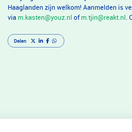
Haaglanden zijn welkom! Aanmelden is ver
via
m.kasten@youz.nl
of
m.tjin@reakt.nl
. 
Delen