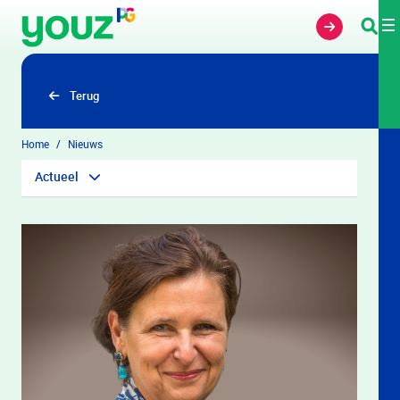
Overslaan en naar hoofdinhoud gaan
Terug
Home
Nieuws
Actueel