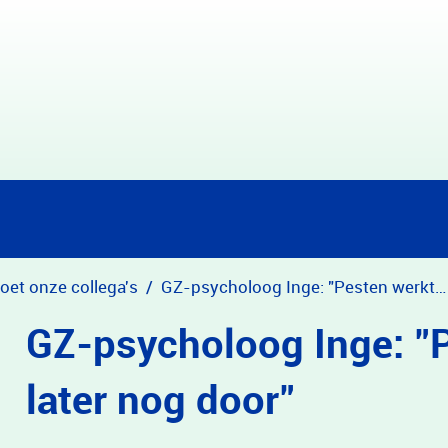
et onze collega's
GZ-psycholoog Inge: "Pesten werkt járen later nog door"
GZ-psycholoog Inge: "P
later nog door"