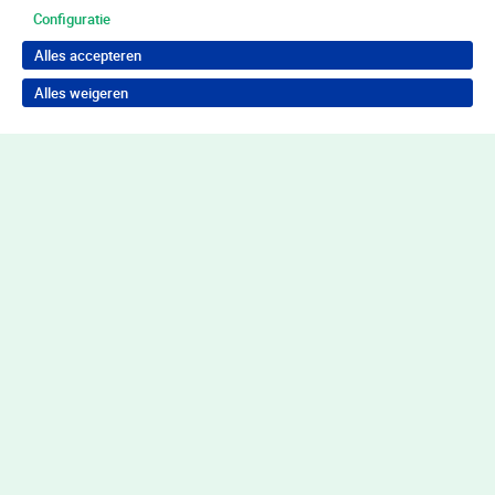
Configuratie
Alles accepteren
Alles weigeren
Terug naar boven
Wil je in behandeling bij Youz?
Neem contact op voor de juiste hulp
Contact