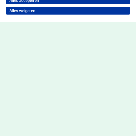
Alles accepteren
Alles weigeren
Terug naar boven
Wil je in behandeling bij Youz?
Neem contact op voor de juiste hulp
Contact