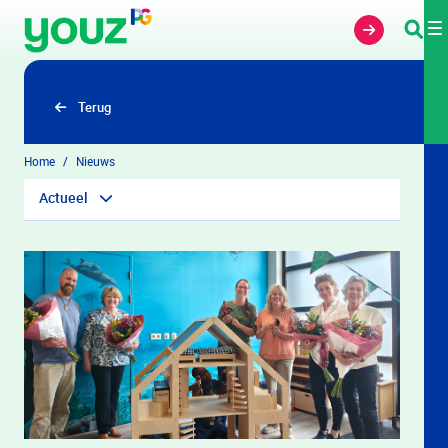
Overslaan en naar hoofdinhoud gaan
Terug
Home
Nieuws
Actueel