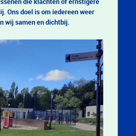
ssenen die klachten of ernstigere
j. Ons doel is om iedereen weer
n wij samen en dichtbij.