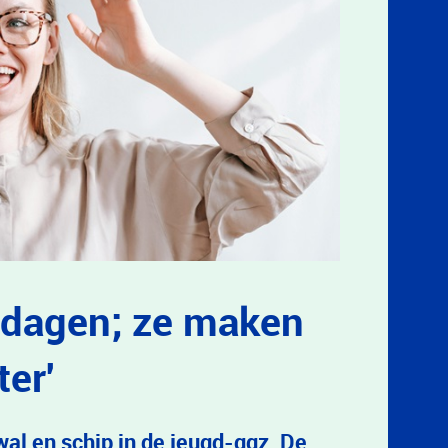
 dagen; ze maken
er'
wal en schip in de jeugd-ggz. De