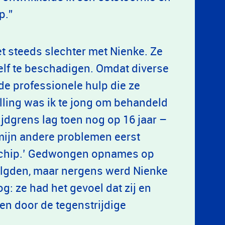
op.”
et steeds slechter met Nienke. Ze
zelf te beschadigen. Omdat diverse
t de professionele hulp die ze
elling was ik te jong om behandeld
ijdgrens lag toen nog op 16 jaar –
mijn andere problemen eerst
 schip.’ Gedwongen opnames op
olgden, maar nergens werd Nienke
g: ze had het gevoel dat zij en
en door de tegenstrijdige