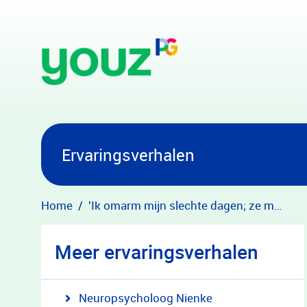
Overslaan en naar hoofdinhoud gaan
Ervaringsverhalen
Home
'Ik omarm mijn slechte dagen; ze maken de goede dagen nóg beter'
Meer ervaringsverhalen
Neuropsycholoog Nienke