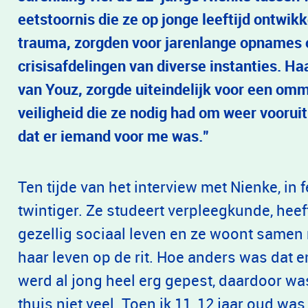
eetstoornis die ze op jonge leeftijd ontwik
trauma, zorgden voor jarenlange opnames o
crisisafdelingen van diverse instanties. H
van Youz, zorgde uiteindelijk voor een omm
veiligheid die ze nodig had om weer vooruit
dat er iemand voor me was.”
Ten tijde van het interview met Nienke, in 
twintiger. Ze studeert verpleegkunde, heeft
gezellig sociaal leven en ze woont samen 
haar leven op de rit. Hoe anders was dat e
werd al jong heel erg gepest, daardoor was
thuis niet veel. Toen ik 11, 12 jaar oud wa